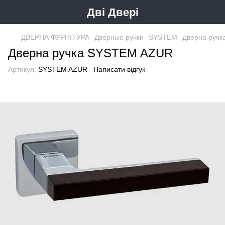
Дві Двері
ДВЕРНА ФУРНІТУРА
Дверные ручки
SYSTEM
Дверна руч
Дверна ручка SYSTEM AZUR
Артикул:
SYSTEM AZUR
Написати відгук