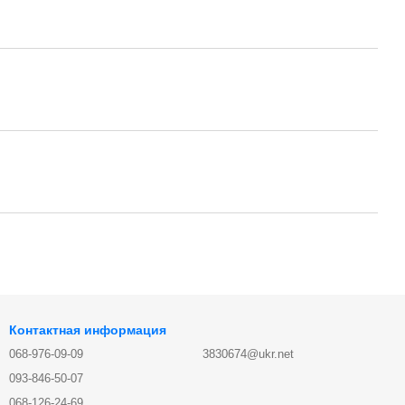
Контактная информация
068-976-09-09
3830674@ukr.net
093-846-50-07
068-126-24-69