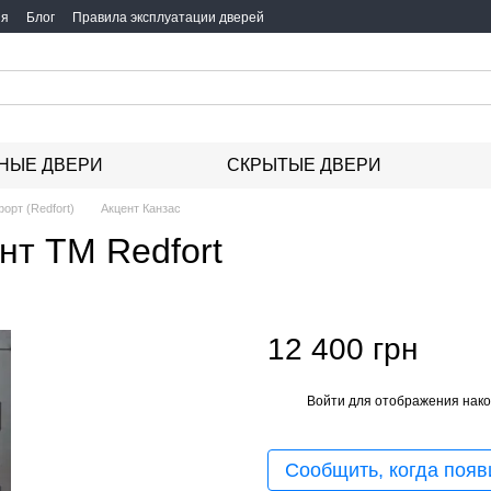
ия
Блог
Правила эксплуатации дверей
НЫЕ ДВЕРИ
СКРЫТЫЕ ДВЕРИ
орт (Redfort)
Акцент Канзас
нт ТМ Redfort
12 400 грн
Войти
для отображения нако
%
Сообщить, когда появ