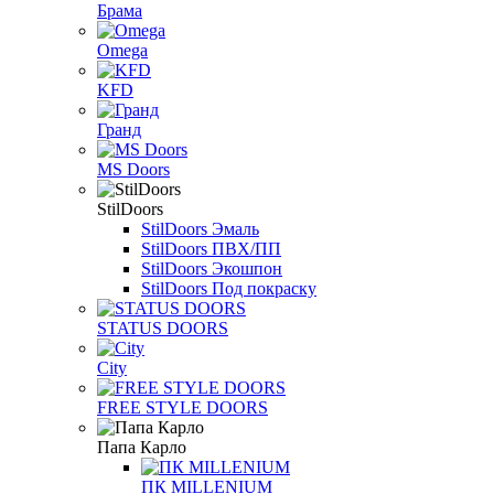
Брама
Omega
KFD
Гранд
MS Doors
StilDoors
StilDoors Эмаль
StilDoors ПВХ/ПП
StilDoors Экошпон
StilDoors Под покраску
STATUS DOORS
City
FREE STYLE DOORS
Папа Карло
ПК MILLENIUM