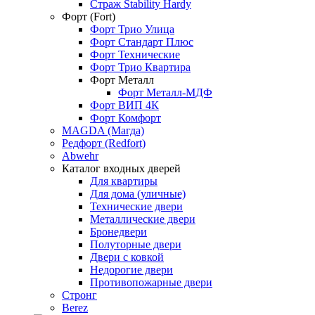
Страж Stability Hardy
Форт (Fort)
Форт Трио Улица
Форт Стандарт Плюс
Форт Технические
Форт Трио Квартира
Форт Металл
Форт Металл-МДФ
Форт ВИП 4К
Форт Комфорт
МAGDA (Магда)
Редфорт (Redfort)
Abwehr
Каталог входных дверей
Для квартиры
Для дома (уличные)
Технические двери
Металлические двери
Бронедвери
Полуторные двери
Двери с ковкой
Недорогие двери
Противопожарные двери
Стронг
Berez