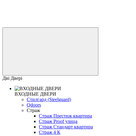
Дві Двері
ВХОДНЫЕ ДВЕРИ
Стилгард (Steelguard)
Qdoors
Страж
Страж Престиж квартира
Страж Proof улица
Страж Стандарт квартира
Страж 4 К