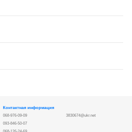
Контактная информация
068-976-09-09
3830674@ukr.net
093-846-50-07
068-126-24-69