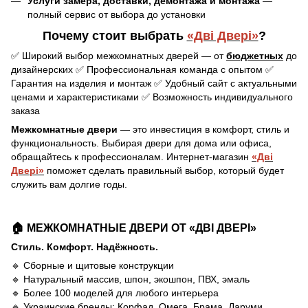
Услуги замера, доставки, демонтажа и монтажа
—
полный сервис от выбора до установки
Почему стоит выбрать
«Дві Двері»
?
✅ Широкий выбор межкомнатных дверей — от
бюджетных
до
дизайнерских ✅ Профессиональная команда с опытом ✅
Гарантия на изделия и монтаж ✅ Удобный сайт с актуальными
ценами и характеристиками ✅ Возможность индивидуального
заказа
Межкомнатные двери
— это инвестиция в комфорт, стиль и
функциональность. Выбирая двери для дома или офиса,
обращайтесь к профессионалам. Интернет-магазин
«Дві
Двері»
поможет сделать правильный выбор, который будет
служить вам долгие годы.
🏠 МЕЖКОМНАТНЫЕ ДВЕРИ ОТ «ДВІ ДВЕРІ»
Стиль. Комфорт. Надёжность.
🔹 Сборные и щитовые конструкции
🔹 Натуральный массив, шпон, экошпон, ПВХ, эмаль
🔹 Более 100 моделей для любого интерьера
🔹 Украинские бренды: Корфад, Омега, Брама, Даруми,