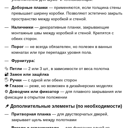
Доборные планки
— применяются, если толщина стены
превышает ширину коробки. Позволяют эстетично закрыть
пространство между коробкой и стеной.
Наличники
— декоративные планки, закрывающие
монтажные швы между коробкой и стеной. Крепятся с
обеих сторон.
Порог
— не всегда обязателен, но полезен в ванных
комнатах или при перепадах уровня пола.
Фурнитура:
🔩
Петли
— 2 или 3 шт., в зависимости от веса полотна
🔐
Замок или защёлка
🖐️
Ручки
— с одной или обеих сторон
👁️
Глазок
— реже, но возможен в дизайнерских моделях
⚙️
Доводчик или фиксатор
— для плавного закрывания или
фиксации в открытом положении
📌 Дополнительные элементы (по необходимости)
Притворная планка
— для двустворчатых дверей,
закрывает щель между полотнами
Ригели и ограничители
— для фиксации одной из