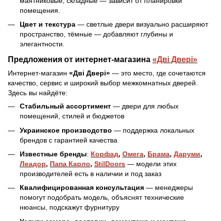
маятниковые, складные — зависит от планировки
помещения.
Цвет и текстура
— светлые двери визуально расширяют
пространство, тёмные — добавляют глубины и
элегантности.
Предложения от интернет-магазина
«Дві Двері»
Интернет-магазин
«Дві Двері»
— это место, где сочетаются
качество, сервис и широкий выбор межкомнатных дверей.
Здесь вы найдёте:
Стабильный ассортимент
— двери для любых
помещений, стилей и бюджетов
Украинское производство
— поддержка локальных
брендов с гарантией качества
Известные бренды
:
Корфад
,
Омега
,
Брама
,
Даруми
,
Леадор
,
Папа Карло
,
StilDoors
— модели этих
производителей есть в наличии и под заказ
Квалифицированная консультация
— менеджеры
помогут подобрать модель, объяснят технические
нюансы, подскажут фурнитуру