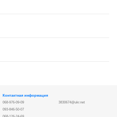
Контактная информация
068-976-09-09
3830674@ukr.net
093-846-50-07
068-126-24-69