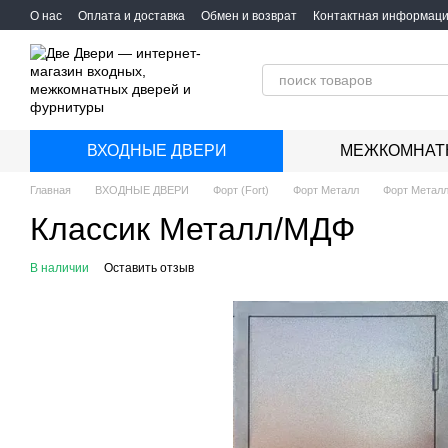
Перейти к основному контенту
О нас
Оплата и доставка
Обмен и возврат
Контактная информац
ВХОДНЫЕ ДВЕРИ
МЕЖКОМНАТ
Главная
ВХОДНЫЕ ДВЕРИ
Форт (Fort)
Форт Металл
Форт Метал
Классик Металл/МДФ
В наличии
Оставить отзыв