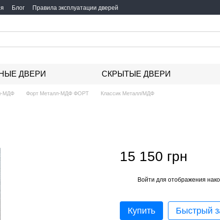
ия
Блог
Правила эксплуатации дверей
НЫЕ ДВЕРИ
СКРЫТЫЕ ДВЕРИ
л-МДФ
Форт Металл-МДФ ФОРТ
Классик Металл/МДФ
15 150 грн
Войти
для отображения нако
%
Купить
Быстрый з