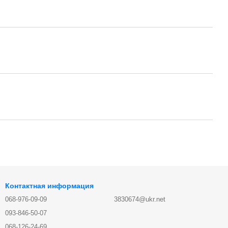
Контактная информация
068-976-09-09
3830674@ukr.net
093-846-50-07
068-126-24-69