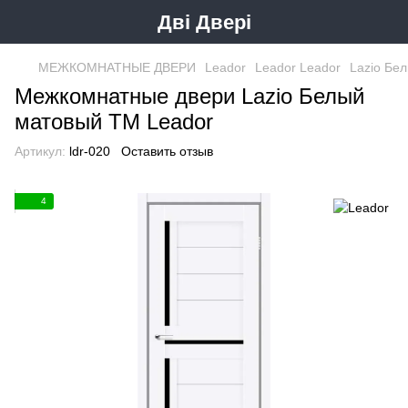
Дві Двері
МЕЖКОМНАТНЫЕ ДВЕРИ
Leador
Leador Leador
Lazio Бе
Межкомнатные двери Lazio Белый
матовый ТМ Leador
Артикул:
ldr-020
Оставить отзыв
4