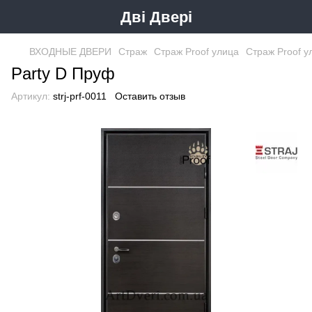
Дві Двері
ВХОДНЫЕ ДВЕРИ
Страж
Страж Proof улица
Страж Proof у
Party D Пруф
Артикул:
strj-prf-0011
Оставить отзыв