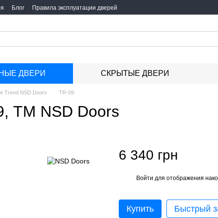
ия
Блог
Правила эксплуатации дверей
НЫЕ ДВЕРИ
СКРЫТЫЕ ДВЕРИ
я Trend NSD Doors
TR-09
9, ТМ NSD Doors
6 340 грн
Войти
для отображения нако
%
Купить
Быстрый з