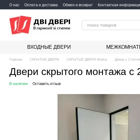
Перейти к основному контенту
О нас
Оплата и доставка
Обмен и возврат
Контактная информац
ВХОДНЫЕ ДВЕРИ
МЕЖКОМНАТ
Главная
СКРЫТЫЕ ДВЕРИ
СКРЫТЫЕ ДВЕРИ Modus
Двери с 2 петл
Двери скрытого монтажа с 
В наличии
Оставить отзыв