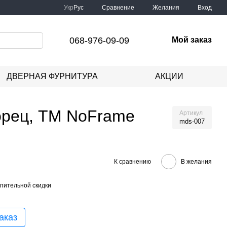
Сравнение
Укр
Рус
Желания
Вход
068-976-09-09
Мой заказ
ДВЕРНАЯ ФУРНИТУРА
АКЦИИ
торец, ТМ NoFrame
Артикул
mds-007
К сравнению
В желания
пительной скидки
аказ