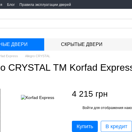
ия
Блог
Правила эксплуатации дверей
НЫЕ ДВЕРИ
СКРЫТЫЕ ДВЕРИ
rfad Express
Allegro CRYSTAL
ro CRYSTAL ТМ Korfad Expres
4 215 грн
Войти
для отображения нако
%
Купить
В кредит