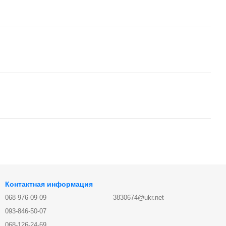
Контактная информация
068-976-09-09
3830674@ukr.net
093-846-50-07
068-126-24-69