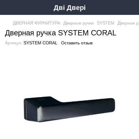
Дві Двері
ДВЕРНАЯ ФУРНИТУРА
Дверные ручки
SYSTEM
Дверная 
Дверная ручка SYSTEM CORAL
Артикул:
SYSTEM CORAL
Оставить отзыв