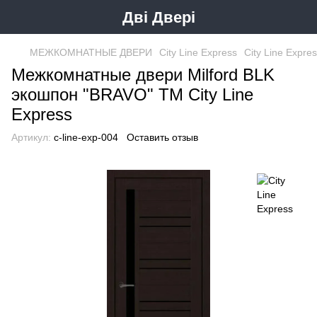
Дві Двері
МЕЖКОМНАТНЫЕ ДВЕРИ
City Line Express
City Line Expres
Межкомнатные двери Milford BLK
экошпон "BRAVO" ТМ City Line
Express
Артикул:
c-line-exp-004
Оставить отзыв