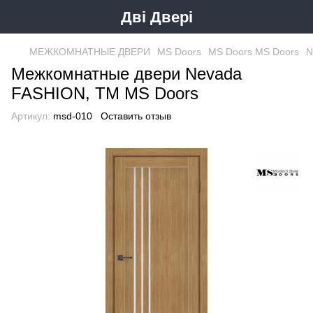
Дві Двері
МЕЖКОМНАТНЫЕ ДВЕРИ
MS Doors
MS Doors MS Doors
N
Межкомнатные двери Nevada
FASHION, ТМ MS Doors
Артикул:
msd-010
Оставить отзыв