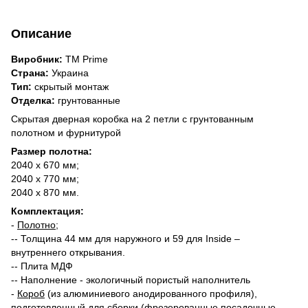
Описание
Виробник:
ТМ Prime
Страна:
Украина
Тип:
скрытый монтаж
Отделка:
грунтованные
Скрытая дверная коробка на 2 петли с грунтованным
полотном и фурнитурой
Размер полотна:
2040 х 670 мм;
2040 х 770 мм;
2040 х 870 мм.
Комплектация:
-
Полотно
;
-- Толщина 44 мм для наружного и 59 для Inside –
внутреннего открывания.
-- Плита МДФ
-- Наполнение - экологичный пористый наполнитель
-
Короб
(из алюминиевого анодированного профиля),
подготовленный для сборки (фрезерованные посадочные