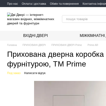
Перейти до основного контенту
Про нас
Оплата і доставка
Обмін та повернення
Контактна інфор
ВХІДНІ ДВЕРІ
МІЖКІМНАТНІ
Головна
ПРИХОВАНІ ДВЕРІ
ПРИХОВАНІ ДВЕРІ Prime
Prime AR
Прихована дверна коробка 
фурнітурою, ТМ Prime
Под заказ
Написати відгук