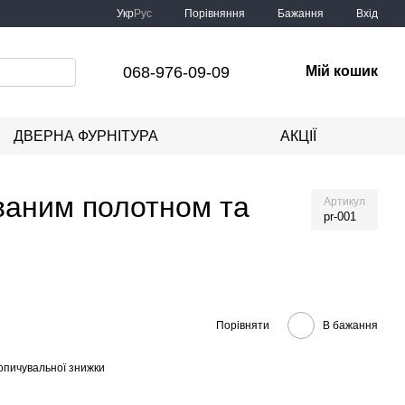
Порівняння
Укр
Рус
Бажання
Вхід
068-976-09-09
Мій кошик
ДВЕРНА ФУРНІТУРА
АКЦІЇ
ованим полотном та
Артикул
pr-001
Порівняти
В бажання
опичувальної знижки