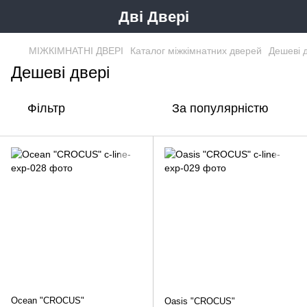
Дві Двері
МІЖКІМНАТНІ ДВЕРІ
Каталог міжкімнатних дверей
Дешеві д
Дешеві двері
Фільтр
За популярністю
Ocean "CROCUS"
Oasis "CROCUS"