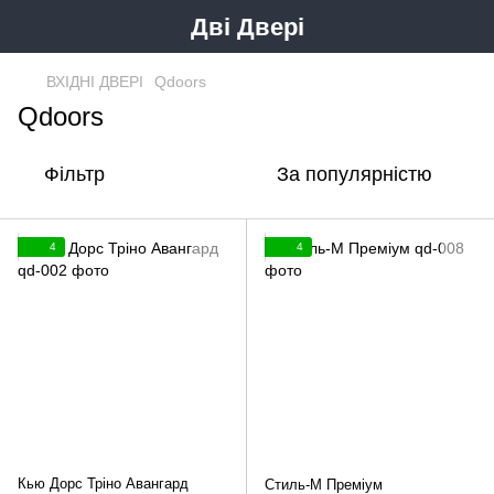
Дві Двері
ВХІДНІ ДВЕРІ
Qdoors
Qdoors
Фільтр
За популярністю
4
4
Кью Дорс Тріно Авангард
Стиль-М Преміум