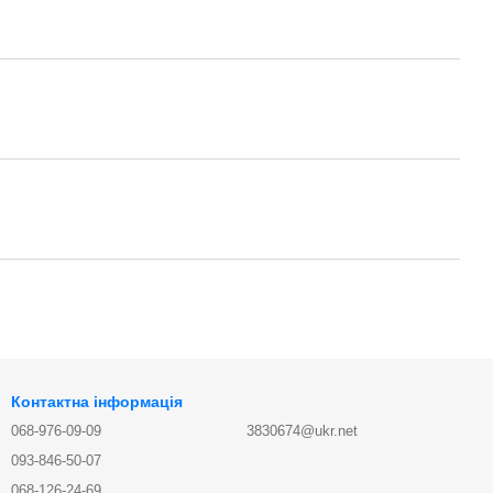
Контактна інформація
068-976-09-09
3830674@ukr.net
093-846-50-07
068-126-24-69