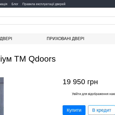
мація
Блог
Правила експлуатації дверей
 ДВЕРІ
ПРИХОВАНІ ДВЕРІ
міум ТМ Qdoors
19 950 грн
Увійти
для відображення нак
%
Купити
В кредит