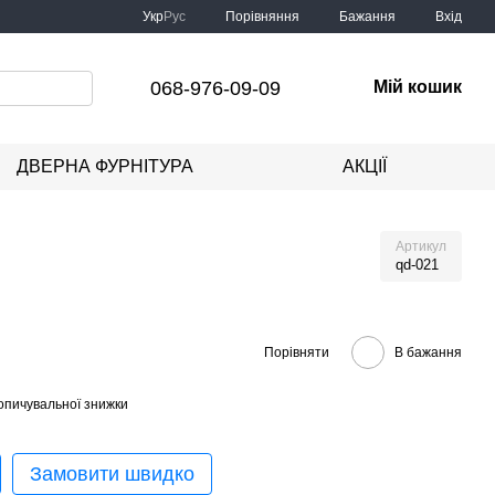
Порівняння
Укр
Рус
Бажання
Вхід
068-976-09-09
Мій кошик
ДВЕРНА ФУРНІТУРА
АКЦІЇ
Артикул
qd-021
Порівняти
В бажання
опичувальної знижки
Замовити швидко