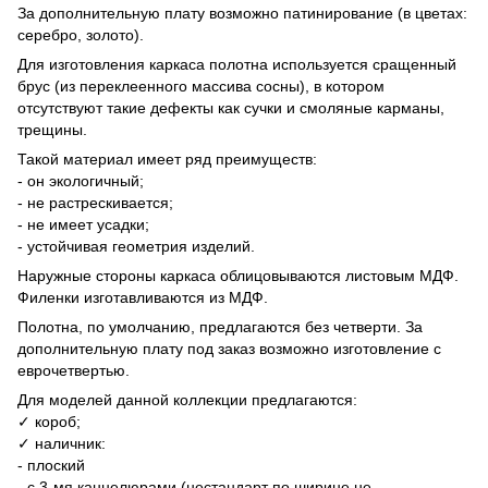
За дополнительную плату возможно
патинирование
(в цветах:
серебро, золото).
Для изготовления каркаса полотна используется сращенный
брус (из переклеенного массива сосны), в котором
отсутствуют такие дефекты как сучки и смоляные карманы,
трещины.
Такой материал имеет ряд преимуществ:
- он экологичный;
- не растрескивается;
- не имеет усадки;
- устойчивая геометрия изделий.
Наружные стороны каркаса облицовываются листовым МДФ.
Филенки изготавливаются из МДФ.
Полотна, по умолчанию, предлагаются без четверти. За
дополнительную плату под заказ возможно изготовление с
еврочетвертью.
Для моделей данной коллекции предлагаются:
✓ короб;
✓ наличник:
- плоский
- с 3-мя каннелюрами (нестандарт по ширине не