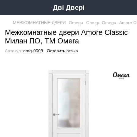
Дві Двері
МЕЖКОМНАТНЫЕ ДВЕРИ
Omega
Omega Omega
Amore C
Межкомнатные двери Amore Classic
Милан ПО, ТМ Омега
Артикул:
omg-0009
Оставить отзыв