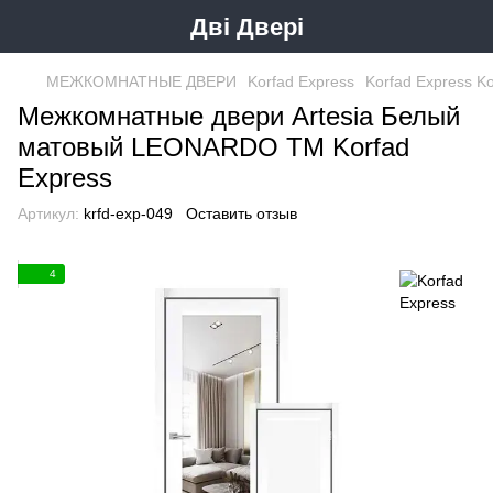
Дві Двері
МЕЖКОМНАТНЫЕ ДВЕРИ
Korfad Express
Korfad Express K
Межкомнатные двери Artesia Белый
матовый LEONARDO ТМ Korfad
Express
Артикул:
krfd-exp-049
Оставить отзыв
4