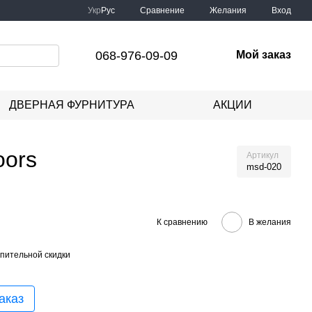
Сравнение
Укр
Рус
Желания
Вход
068-976-09-09
Мой заказ
ДВЕРНАЯ ФУРНИТУРА
АКЦИИ
oors
Артикул
msd-020
К сравнению
В желания
пительной скидки
аказ