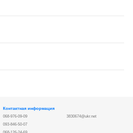
Контактная информация
068-976-09-09
3830674@ukr.net
093-846-50-07
068-126-24-69