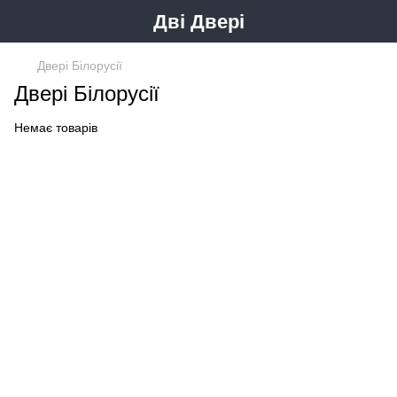
Дві Двері
Двері Білорусії
Двері Білорусії
Немає товарів