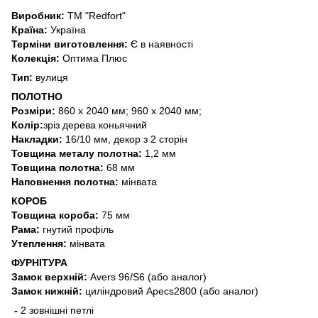
Виробник:
ТМ "Redfort"
Країна:
Україна
Терміни виготовлення:
Є в наявності
Колекція:
Оптима Плюс
Тип:
вулиця
ПОЛОТНО
Розміри:
860 х 2040 мм; 960 х 2040 мм;
Колір:
зріз дерева коньячний
Накладки:
16/10 мм, декор з 2 сторін
Товщина металу полотна:
1,2 мм
Товщина полотна:
68 мм
Наповнення полотна:
мінвата
КОРОБ
Товщина короба:
75 мм
Рама:
гнутий профіль
Утеплення:
мінвата
ФУРНІТУРА
Замок верхній:
Аvers 96/S6 (або аналог)
Замок нижній:
циліндровий Аpecs2800 (або аналог)
-
2 зовнішні петлі