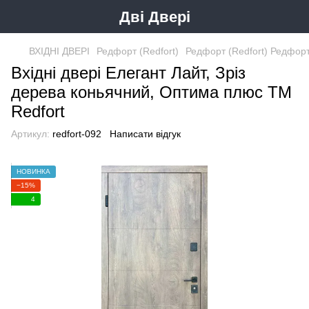
Дві Двері
ВХІДНІ ДВЕРІ
Редфорт (Redfort)
Редфорт (Redfort) Редфорт
Вхідні двері Елегант Лайт, Зріз
дерева коньячний, Оптима плюс ТМ
Redfort
Артикул:
redfort-092
Написати відгук
НОВИНКА
−15%
4