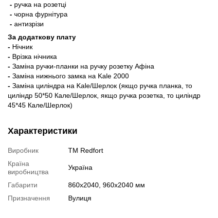
-
ручка на розетці
-
чорна фурнітура
-
антизрізи
За додаткову плату
-
Нічник
-
Врізка нічника
-
Заміна ручки-планки на ручку розетку Афіна
-
Заміна нижнього замка на Kale 2000
-
Заміна циліндра на Kale/Шерлок (якщо ручка планка, то
циліндр 50*50 Кале/Шерлок, якщо ручка розетка, то циліндр
45*45 Кале/Шерлок)
Характеристики
Виробник
TM Redfort
Країна
Україна
виробництва
Габарити
860х2040, 960х2040 мм
Призначення
Вулиця