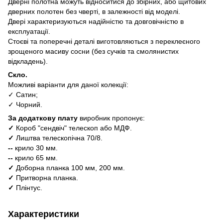
Дверні полотна можуть відноситися до збірних, або щитових
дверних полотен без чверті, в залежності від моделі.
Двері характеризуються надійністю та довговічністю в
експлуатації.
Стоєві та поперечні деталі виготовляються з переклеєного
зрощеного масиву сосни (без сучків та смолянистих
відкладень).
Скло.
Можливі варіанти для даної колекції:
✓ Сатин;
✓ Чорний.
За додаткову плату
виробник пропонує:
✓
Короб "сендвіч" телескоп або МДФ.
✓
Лиштва телескопічна 70/8.
--
крило 30 мм.
--
крило 65 мм.
✓
Доборна планка 100 мм, 200 мм.
✓
Притворна планка.
✓
Плінтус.
Характеристики