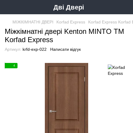
Дві Двері
МІЖКІМНАТНІ ДВЕРІ
Korfad Express
Korfad Express Korfad 
Міжкімнатні двері Kenton MINTO ТМ
Korfad Express
Артикул:
krfd-exp-022
Написати відгук
4