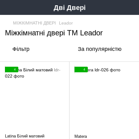
Дві Двері
МІЖКІМНАТНІ ДВЕРІ
Leador
Міжкімнатні двері ТМ Leador
Фільтр
За популярністю
4
4
Latina Білий матовий
Matera