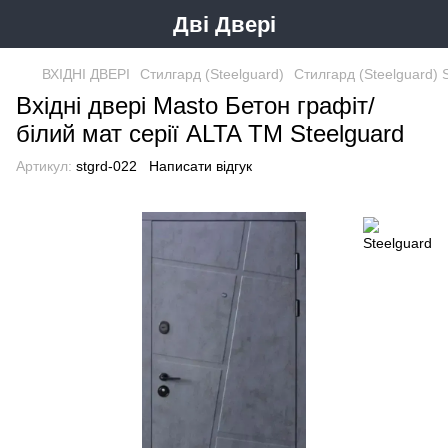
Дві Двері
ВХІДНІ ДВЕРІ
Стилгард (Steelguard)
Стилгард (Steelguard) 
Вхідні двері Masto Бетон графіт/
білий мат серії ALTA ТМ Steelguard
Артикул:
stgrd-022
Написати відгук