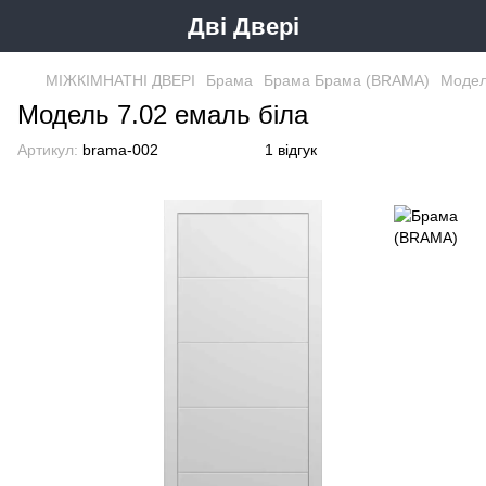
Дві Двері
МІЖКІМНАТНІ ДВЕРІ
Брама
Брама Брама (BRAMA)
Модел
Модель 7.02 емаль біла
Артикул:
brama-002
1 відгук