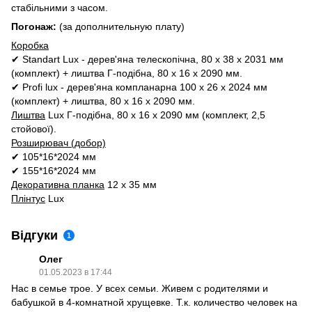
стабільними з часом.
Погонаж:
(за дополнительную плату)
Коробка
✔ Standart Lux - дерев'яна телескопічна, 80 х 38 х 2031 мм
(комплект) + лиштва Г-подібна, 80 х 16 х 2090 мм.
✔ Profi lux - дерев'яна компланарна 100 х 26 х 2024 мм
(комплект) + лиштва, 80 х 16 х 2090 мм.
Лиштва
Lux Г-подібна, 80 х 16 х 2090 мм (комплект, 2,5
стойової).
Розширювач (добор)
✔ 105*16*2024 мм
✔ 155*16*2024 мм
Декоративна планка
12 х 35 мм
Плінтус
Lux
Відгуки
1
Олег
01.05.2023 в 17:44
Нас в семье трое. У всех семьи. Живем с родителями и
бабушкой в 4-комнатной хрущевке. Т.к. количество человек на