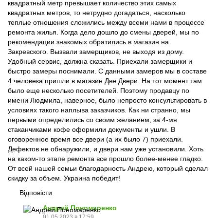
квадратный метр превышает количество этих самых
квадратных метров, то нетрудно догадаться, насколько
теплые отношения сложились между всеми нами в процессе
ремонта жилья. Когда дело дошло до смены дверей, мы по
рекомендации знакомых обратились в магазин на
Закревского. Вызвали замерщиков, не выходя из дому.
Удобный сервис, должна сказать. Приехали замерщики и
быстро замеры поснимали. С данными замеров мы в составе
4 человека пришли в магазин Две Двери. На тот момент там
было еще несколько посетителей. Поэтому продавцу по
имени Людмила, наверное, было непросто консультировать в
условиях такого наплыва заказчиков. Как ни странно, мы
первыми определились со своим желанием, за 4-мя
стаканчиками кофе оформили документы и ушли. В
оговоренное время все двери (а их было 7) приехали.
Дефектов не обнаружили, и двери нам уже установили. Хоть
на каком-то этапе ремонта все прошло более-менее гладко.
От всей нашей семьи благодарность Андрею, который сделал
скидку за объем. Украина победит!
Відповісти
Андрей Пономаренко
01.05.2023 в 17:59