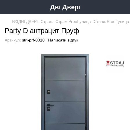
Дві Двері
ВХІДНІ ДВЕРІ
Страж
Страж Proof улица
Страж Proof улица
Party D антрацит Пруф
Артикул:
strj-prf-0010
Написати відгук