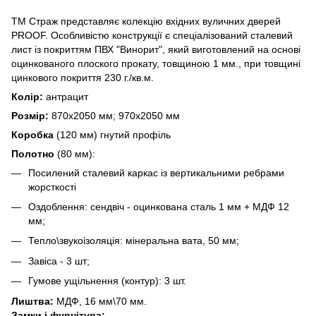
ТМ Страж представляє колекцію вхідних вуличних дверей
PROOF. Особливістю конструкції є спеціалізований сталевий
лист із покриттям ПВХ "Винорит", який виготовлений на основі
оцинкованого плоского прокату, товщиною 1 мм., при товщині
цинкового покриття 230 г./кв.м.
Колір:
антрацит
Розмір:
870х2050 мм; 970х2050 мм
Коробка
(120 мм) гнутий профіль
Полотно
(80 мм):
Посилений сталевий каркас із вертикальними ребрами
жорсткості
Оздоблення: сендвіч - оцинкована сталь 1 мм + МДФ 12
мм;
Тепло\звукоізоляція: мінеральна вата, 50 мм;
Завіса - 3 шт;
Гумове ущільнення (контур): 3 шт.
Лиштва:
МДФ, 16 мм\70 мм.
Замки і фурнітура: