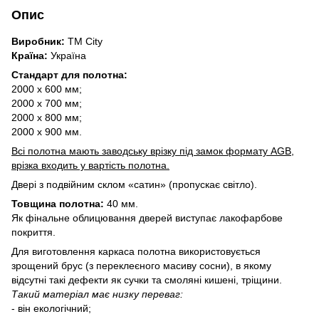
Опис
Виробник:
TM City
Країна:
Україна
Стандарт для полотна:
2000 х 600 мм;
2000 х 700 мм;
2000 х 800 мм;
2000 х 900 мм.
Всі полотна мають заводську врізку під замок формату AGB,
врізка входить у вартість полотна.
Двері з подвійним склом «сатин» (пропускає світло).
Товщина полотна:
40 мм.
Як фінальне облицювання дверей виступає лакофарбове
покриття.
Для виготовлення каркаса полотна використовується
зрощений брус (з переклеєного масиву сосни), в якому
відсутні такі дефекти як сучки та смоляні кишені, тріщини.
Такий матеріал має низку переваг:
- він екологічний;