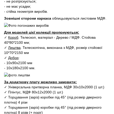
- не розтріскується;
- не має усадки;
- стійка геометрія виробів.
Зовнішні сторони каркаса
облицьовуються листовим МДФ.
Для моделей цієї колекції пропонуються:
✓
Короб
. Телескоп, матеріал - Дерево / МДФ. Стойова
40*80*2100 мм;
✓
Лиштва
. Телескопічна, виконана з МДФ, розмір стойової
10*70*2150 мм
✓
Добор
:
- 10х90х2100 мм
- 10х180х2100 мм.
За додаткову плату можливо замовити:
✓ Універсальна притворна планка, МДФ 30х10х2000 (1 шт.)
✓ Плінтус, МДФ 80х12х2000 (1 шт.)
✓ Торцування (заріз) коробки під 45° (під розмір дверного
плотна) 4 різи
✓ Торцування (заріз) коробки під 45° (під розмір дверного
плотна) 8 різів (+ поріг)