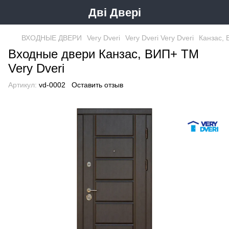
Дві Двері
ВХОДНЫЕ ДВЕРИ
Very Dveri
Very Dveri Very Dveri
Канзас,
Входные двери Канзас, ВИП+ ТМ
Very Dveri
Артикул:
vd-0002
Оставить отзыв