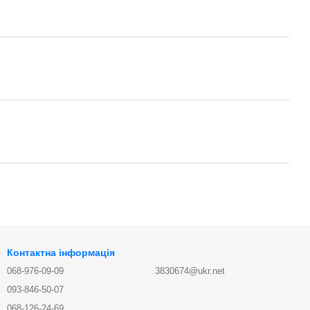
Контактна інформація
068-976-09-09
3830674@ukr.net
093-846-50-07
068-126-24-69