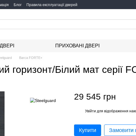
мація
Блог
Правила експлуатації дверей
 ДВЕРІ
ПРИХОВАНІ ДВЕРІ
eelguard
Barca FORTE+
ірий горизонт/Білий мат серії
29 545 грн
Увійти
для відображення нак
%
Купити
Замовити