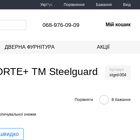
Порівняння
Укр
Рус
Бажання
Вхід
068-976-09-09
Мій кошик
ДВЕРНА ФУРНІТУРА
АКЦІЇ
 FORTE+ ТМ Steelguard
Артикул
stgrd-004
Порівняти
В бажання
опичувальної знижки
 швидко