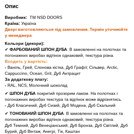
Опис
Виробник:
ТМ NSD DOORS
Країна:
Україна
Двері виготовляються під замовлення. Термін уточнюйте
у менеджера
Кольори (декори):
✔
ФАРБОВАНИЙ ШПОН ДУБА
. В замовленні на полотнах та
погонажних виробах відтінок однаковий, текстура різна.
Входить у вартість:
-
Ваніль, Грей, Слонова кістка, Дуб Графіт, Сільвер, Arctic,
Cappuccino, Ocean, Grit, Дуб Антрацит
За додаткову плату:
-
RAL, NCS, Молочний шоколад
✔
ШПОН ДУБА
покритий прозорим лаком. На полотнах і
погонажних виробах текстура та відтінок може відрізнятись.
-
Дуб Класичний, Дуб Сизий, Дуб Модена, Дуб Скальний
✔
ТОНОВАНИЙ ШПОН ДУБА
. В замовленні на полотнах та
погонажних виробах відтінок однаковий, текстура різна.
Дуб Темний, Дуб Венеціанський, Дуб Бронза, Дуб Світлий, Дуб
Бурий, Дуб Вінтаж, Анегрі, Тік, Каштан