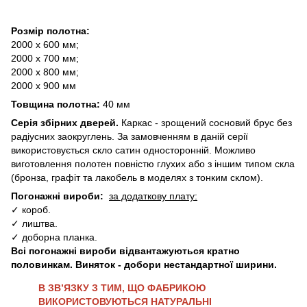
Розмір полотна:
2000 х 600 мм;
2000 х 700 мм;
2000 х 800 мм;
2000 х 900 мм
Товщина полотна:
40 мм
Серія збірних дверей.
Каркас - зрощений сосновий брус без
радіусних заокруглень. За замовченням в даній серії
використовується скло сатин односторонній. Можливо
виготовлення полотен повністю глухих або з іншим типом скла
(бронза, графіт та лакобель в моделях з тонким склом).
Погонажні вироби:
за додаткову плату:
✓ короб.
✓ лиштва.
✓ доборна планка.
Всі погонажні вироби відвантажуються кратно
половинкам. Виняток - добори нестандартної ширини.
В ЗВ’ЯЗКУ З ТИМ, ЩО ФАБРИКОЮ
ВИКОРИСТОВУЮТЬСЯ НАТУРАЛЬНІ