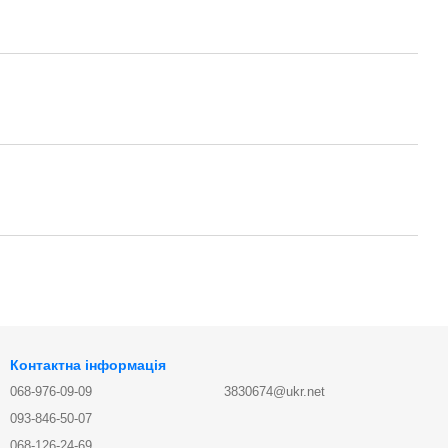
Контактна інформація
068-976-09-09
3830674@ukr.net
093-846-50-07
068-126-24-69