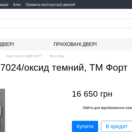
мація
Блог
Правила експлуатації дверей
 ДВЕРІ
ПРИХОВАНІ ДВЕРІ
Форт Метал-МДФ ФОРТ
Вега Люкс
-7024/оксид темний, ТМ Форт
16 650 грн
Увійти
для відображення нак
%
Купити
В кредит