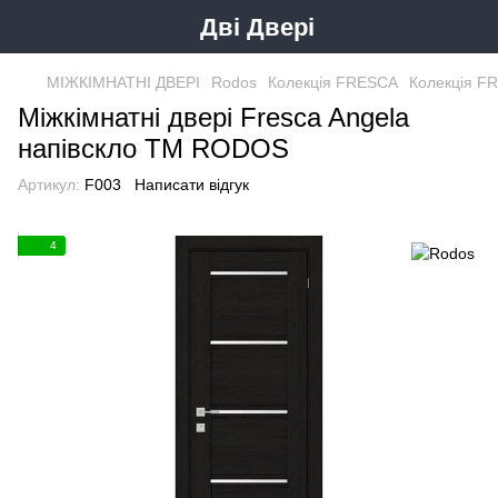
Дві Двері
МІЖКІМНАТНІ ДВЕРІ
Rodos
Колекція FRESСA
Колекція F
Міжкімнатні двері Fresca Angela
напівскло ТМ RODOS
Артикул:
F003
Написати відгук
4