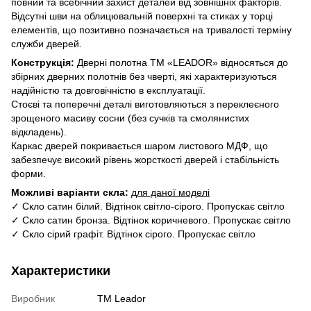
повний та всебічний захист деталей від зовнішніх факторів.
Відсутні шви на облицювальній поверхні та стиках у торці
елементів, що позитивно позначається на тривалості терміну
служби дверей.
Конструкція:
Дверні полотна ТМ «LEADOR» відносяться до
збірних дверних полотнів без чверті, які характеризуються
надійністю та довговічністю в експлуатації.
Стоєві та поперечні деталі виготовляються з переклеєного
зрощеного масиву сосни (без сучків та смолянистих
відкладень).
Каркас дверей покривається шаром листового МДФ, що
забезпечує високий рівень жорсткості дверей і стабільність
форми.
Можливі варіанти скла:
для даної моделі
✓ Скло сатин білий. Відтінок світло-сірого. Пропускає світло
✓ Скло сатин бронза. Відтінок коричневого. Пропускає світло
✓ Скло сірий графіт. Відтінок сірого. Пропускає світло
Характеристики
Виробник
ТМ Leador