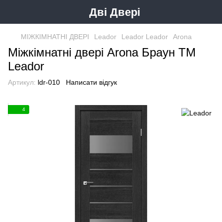
Дві Двері
МІЖКІМНАТНІ ДВЕРІ
Leador
Leador Leador
Arona
Міжкімнатні двері Arona Браун ТМ
Leador
Артикул:
ldr-010
Написати відгук
4