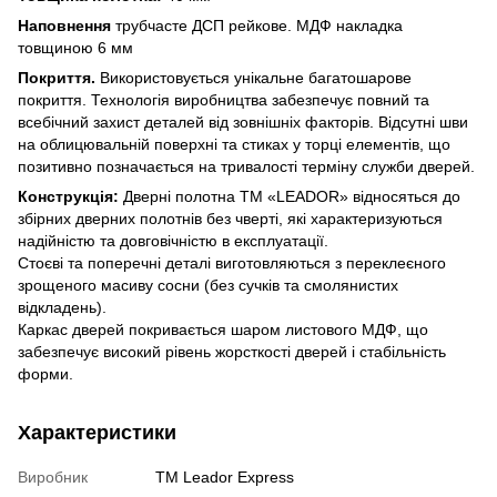
Наповнення
трубчасте ДСП рейкове. МДФ накладка
товщиною 6 мм
Покриття.
Використовується унікальне багатошарове
покриття. Технологія виробництва забезпечує повний та
всебічний захист деталей від зовнішніх факторів. Відсутні шви
на облицювальній поверхні та стиках у торці елементів, що
позитивно позначається на тривалості терміну служби дверей.
Конструкція:
Дверні полотна ТМ «LEADOR» відносяться до
збірних дверних полотнів без чверті, які характеризуються
надійністю та довговічністю в експлуатації.
Стоєві та поперечні деталі виготовляються з переклеєного
зрощеного масиву сосни (без сучків та смолянистих
відкладень).
Каркас дверей покривається шаром листового МДФ, що
забезпечує високий рівень жорсткості дверей і стабільність
форми.
Характеристики
Виробник
TM Leador Express