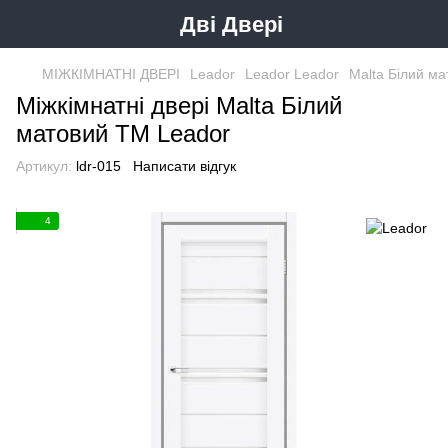
Дві Двері
МІЖКІМНАТНІ ДВЕРІ
Leador
Leador Leador
Malta Білий ма
Міжкімнатні двері Malta Білий
матовий ТМ Leador
Артикул:
ldr-015
Написати відгук
4