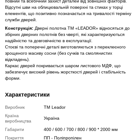
повний та всебічний захист деталей від зовнішніх факторів.
Відсутні шви на облицювальній поверхні та стиках у торці
елементів, що позитивно позначається на тривалості терміну
служби дверей.
Конструкція:
Дверні полотна ТМ «LEADOR» відносяться до
збірних дверних полотнів без чверті, які характеризуються
надійністю та довговічністю в експлуатації.
Стоєві та поперечні деталі виготовляються з переклеєного
зрощеного масиву сосни (без сучків та смолянистих
відкладень).
Каркас дверей покривається шаром листового МДФ, що
забезпечує високий рівень жорсткості дверей і стабільність
форми.
Характеристики
Виробник
ТМ Leador
Країна
Україна
виробництва
Габарити
400 / 600 / 700 / 800 / 900 * 2000 мм
Покриття
ПП - Поліпропілен