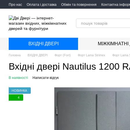
Перейти до основного контенту
Про нас
Оплата і доставка
Обмін та повернення
Контактна інфор
ВХІДНІ ДВЕРІ
МІЖКІМНАТНІ
Головна
ВХІДНІ ДВЕРІ
Форт (Fort)
Форт Lama Strimeх
Форт Lama 
Вхідні двері Nautilus 1200
В наявності
Написати відгук
НОВИНКА
4