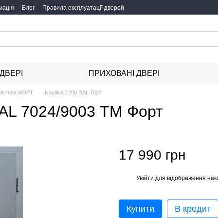
мація
Блог
Правила експлуатації дверей
 ДВЕРІ
ПРИХОВАНІ ДВЕРІ
Strimeх ФОРТ
Nautilus 1200 RAL 7024
 RAL 7024/9003 ТМ Форт
17 990 грн
Увійти
для відображення нак
%
Купити
В кредит