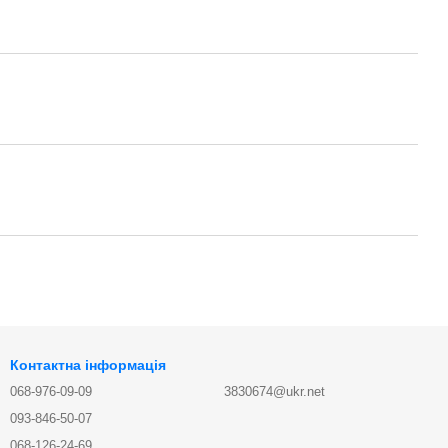
Контактна інформація
068-976-09-09
3830674@ukr.net
093-846-50-07
068-126-24-69