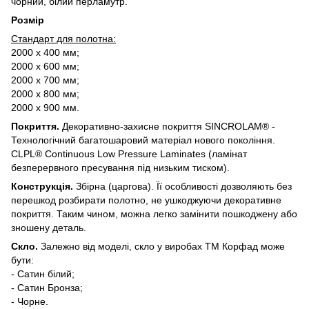
чорний, білий перламутр.
Розмір
Стандарт для полотна:
2000 х 400 мм;
2000 х 600 мм;
2000 х 700 мм;
2000 х 800 мм;
2000 х 900 мм.
Покриття.
Декоративно-захисне покриття SINCROLAM® -
Технологічний багатошаровий матеріал нового покоління.
CLPL® Continuous Low Pressure Laminates (ламінат
безперервного пресування під низьким тиском).
Конструкція.
Збірна (царгова). Її особливості дозволяють без
перешкод розбирати полотно, не ушкоджуючи декоративне
покриття. Таким чином, можна легко замінити пошкоджену або
зношену деталь.
Скло.
Залежно від моделі, скло у виробах ТМ Корфад може
бути:
- Сатин білий;
- Сатин Бронза;
- Чорне.