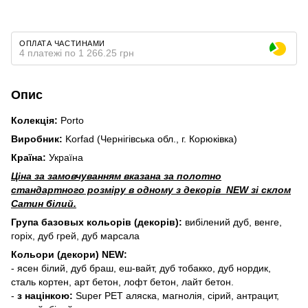
ОПЛАТА ЧАСТИНАМИ
4 платежі по 1 266.25 грн
Опис
Колекція:
Porto
Виробник:
Korfad (Чернігівська обл., г. Корюківка)
Країна:
Україна
Ціна за замовчуванням вказана за полотно
стандартного розміру в одному з декорів NEW зі склом
Сатин білий.
Група базовых кольорів (декорів):
вибілений дуб, венге,
горіх, дуб грей, дуб марсала
Кольори (декори) NEW:
- ясен білий, дуб браш, еш-вайт, дуб тобакко, дуб нордик,
сталь кортен, арт бетон, лофт бетон, лайт бетон.
-
з націнкою:
Super PET аляска, магнолія, сірий, антрацит,