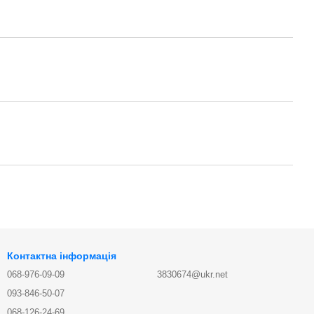
Контактна інформація
068-976-09-09
3830674@ukr.net
093-846-50-07
068-126-24-69