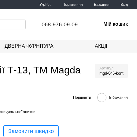
Порівняння
Укр
Рус
Бажання
Вхід
068-976-09-09
Мій кошик
ДВЕРНА ФУРНІТУРА
АКЦІЇ
ії Т-13, ТМ Magda
Артикул
mgd-046-kont
Порівняти
В бажання
опичувальної знижки
Замовити швидко