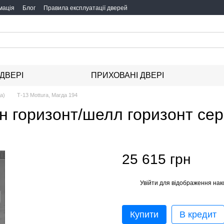
мація
Блог
Правила експлуатації дверей
 ДВЕРІ
ПРИХОВАНІ ДВЕРІ
а)
Т-13 Mottura, Магда 194
ан горизонт/шелл горизонт сер
25 615 грн
Увійти
для відображення нак
%
Купити
В кредит