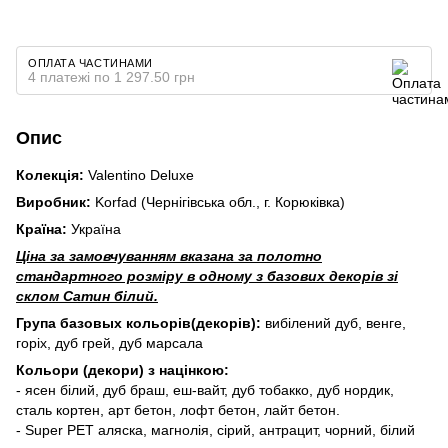
ОПЛАТА ЧАСТИНАМИ
4 платежі по 1 297.50 грн
Опис
Колекція:
Valentino Deluxe
Виробник:
Korfad (Чернігівська обл., г. Корюківка)
Країна:
Україна
Ціна за замовчуванням вказана за полотно
стандартного розміру в одному з базових декорів зі
склом Сатин білий.
Група базовых кольорів(декорів):
вибілений дуб, венге,
горіх, дуб грей, дуб марсала
Кольори (декори) з націнкою:
- ясен білий, дуб браш, еш-вайт, дуб тобакко, дуб нордик,
сталь кортен, арт бетон, лофт бетон, лайт бетон.
- Super PET аляска, магнолія, сірий, антрацит, чорний, білий