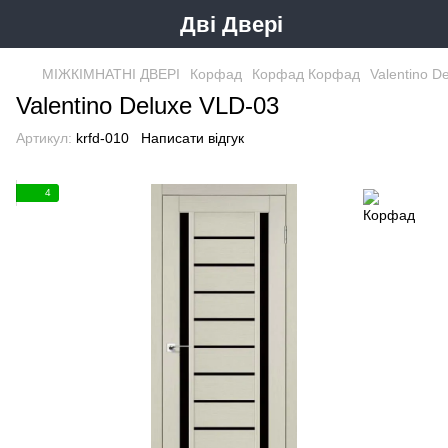
Дві Двері
МІЖКІМНАТНІ ДВЕРІ
Корфад
Корфад Корфад
Valentino D
Valentino Deluxe VLD-03
Артикул:
krfd-010
Написати відгук
4