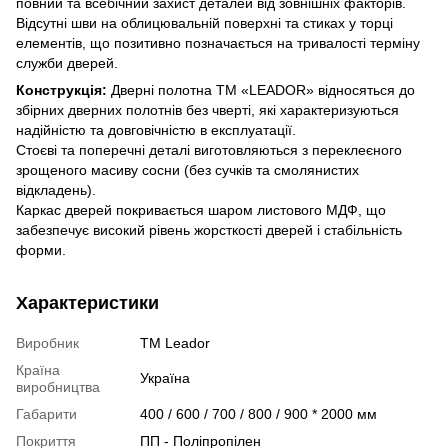
повний та всебічний захист деталей від зовнішніх факторів.
Відсутні шви на облицювальній поверхні та стиках у торці
елементів, що позитивно позначається на тривалості терміну
служби дверей.
Конструкція:
Дверні полотна ТМ «LEADOR» відносяться до
збірних дверних полотнів без чверті, які характеризуються
надійністю та довговічністю в експлуатації.
Стоєві та поперечні деталі виготовляються з переклеєного
зрощеного масиву сосни (без сучків та смолянистих
відкладень).
Каркас дверей покривається шаром листового МДФ, що
забезпечує високий рівень жорсткості дверей і стабільність
форми.
Характеристики
Виробник
ТМ Leador
Країна
Україна
виробництва
Габарити
400 / 600 / 700 / 800 / 900 * 2000 мм
Покриття
ПП - Поліпропілен