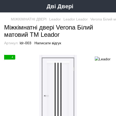
Дві Двері
МІЖКІМНАТНІ ДВЕРІ
Leador
Leador Leador
Verona Білий 
Міжкімнатні двері Verona Білий
матовий ТМ Leador
Артикул:
ldr-003
Написати відгук
4