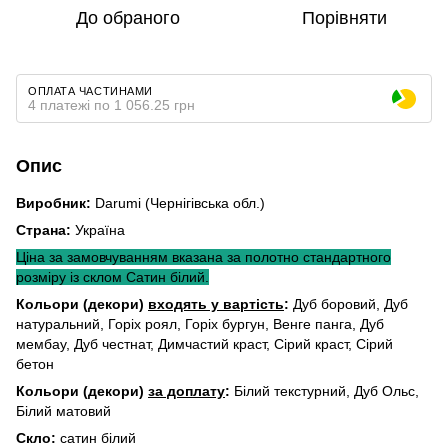
До обраного
Порівняти
ОПЛАТА ЧАСТИНАМИ
4 платежі по 1 056.25 грн
Опис
Виробник:
Darumi (Чернігівська обл.)
Страна:
Україна
Ціна за замовчуванням вказана за полотно стандартного
розміру із склом Сатин білий.
Кольори (декори)
входять у вартість
:
Дуб боровий, Дуб
натуральний, Горіх роял, Горіх бургун, Венге панга, Дуб
мембау, Дуб честнат, Димчастий краст, Сірий краст, Сірий
бетон
Кольори (декори)
за доплату
:
Білий текстурний, Дуб Ольс,
Білий матовий
Скло:
сатин білий