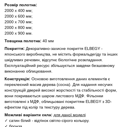
Розмір полотна:
2000 х 400 мм;
2000 х 600 мм;
2000 х 700 мм;
2000 х 800 мм;
2000 х 900 мм.
Товщина полотна:
40 мм
Покриття:
Декоративно-захисне покриття ELBEGY -
японського виробництва, не містить формальдегіду та інших
шкідливих речовин, відсутнє біологічне розкладання.
Експлуатаційний ресурс збільшується завдяки безшовному
виконанню облицювання.
Конструкція:
Основою виготовлення даних елементів є
переклеєний масив дерева (сосна). Для надання несучих
конструкцій дверей високої жорсткості та стабільності форм,
вони покриваються шаром листового МДФ. Фільонки
виготовлені з МДФ, облицьовані покриттям ELBEGY з 3D-
ефектом під колір та текстуру дерева.
Можливі варіанти скла:
для даної моделі
✓ сатин білий - відтінок світло-сірого кольору.
✓ бронза.