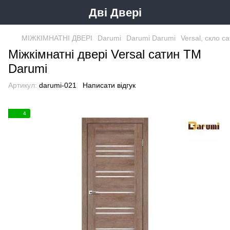
Дві Двері
МІЖКІМНАТНІ ДВЕРІ
Darumi
Darumi Darumi
Versal, скло с
Міжкімнатні двері Versal сатин ТМ
Darumi
Артикул:
darumi-021
Написати відгук
4